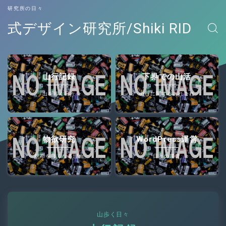
研究所の日々
式デザイン研究所/Shiki RID
山行記録
下界での山活
山を歩く日々
山行に関するあれこれ
物欲研究
WordPress運営
財布を軽くなる理由
日々の運営
山歩く日々